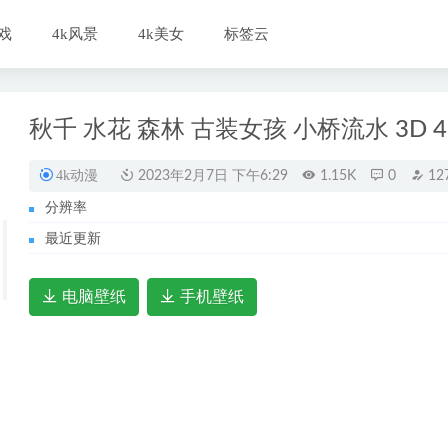
戏
4k风景
4k美女
标签云
秋千 水花 森林 古装女孩 小桥流水 3D 4
4k动漫
2023年2月7日 下午6:29
1.15K
0
12
分辨率
最近更新
电脑壁纸
手机壁纸