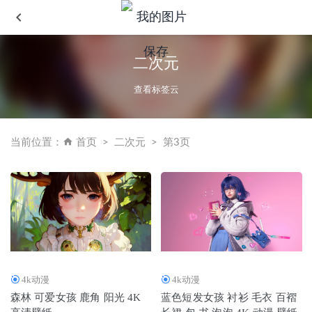
二次元
查看标签云
当前位置：
首页
二次元
第3页
4k动漫
4k动漫
森林 可爱女孩 鹿角 阳光 4K
蓝色短发女孩 衬衫 毛衣 百褶